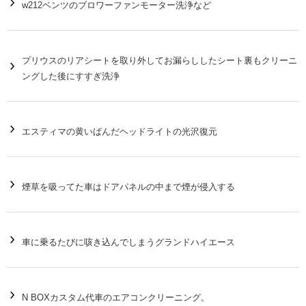
w212ベンツのブロワーファンモーター洗浄など
プリウスのリアシートを取り外してお漏らししたシート裏もクリーニ
ングした後にすすぎ洗浄
エスティマの黄いばんだヘッドライトの光沢復元
煙草を吸ってた車はドアパネルの中まで煙が侵入する
車に乗るたびに咳き込んでしまうグランドハイエース
N BOXカスタム代車のエアコンクリーニング。