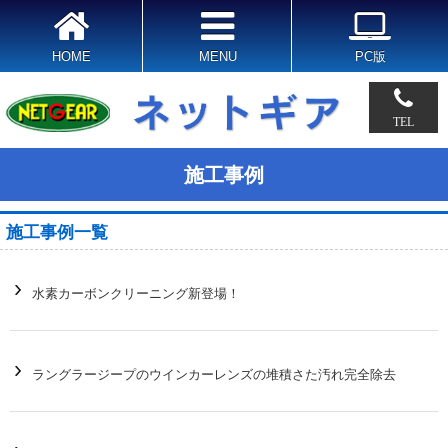
HOME
MENU
PC版
TEL
施工事例
施工事例一覧
水素カーボンクリーニング新登場！
ラングラージープのウインカーレンズの堆積さた汚れ完全除去